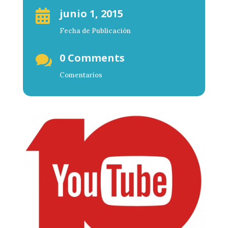
junio 1, 2015

Fecha de Publicación
0 Comments

Comentarios