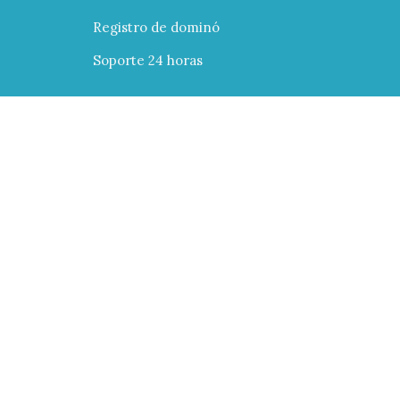
Registro de dominó
Soporte 24 horas
Ayuda
Posicionamiento
Migración
Manuales
Tutoriales