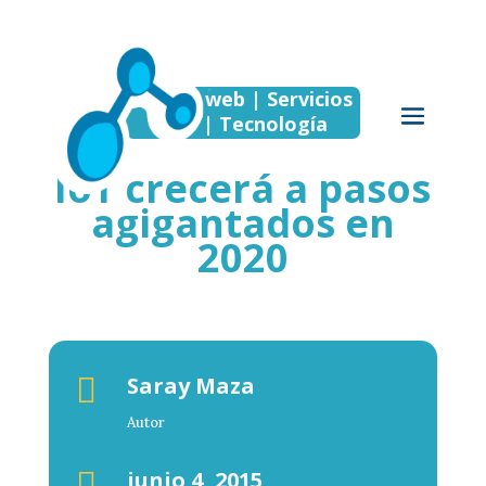
Página web | Servicios
web | Tecnología
IoT crecerá a pasos
agigantados en
2020

Saray Maza
Autor

junio 4, 2015